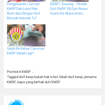
Pengeluaran i-Lestari
KWSP i-Sayang – Pindah
KWSP Dah Lulus! Nak
Duit KWSP 2% Dari Akaun
Buat Apa Dengan Duit
Suami Ke Akaun Isteri.
Banyak-banyak Tu?
Salah Ke Keluar Caruman
KWSP Sekali Lagi?
Posted in
KWSP
Tagged
duit kwsp bukan hak isteri
,
hibah duit kwsp
,
penama
KWSP
,
siapa yang berhak duit KWSP