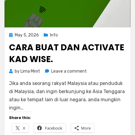
Posted
May 5, 2026
Info
on
CARA BUAT DAN ACTIVATE
KAD WISE.
on
by
Lima Minit
Leave a comment
Cara
Jika anda seorang rakyat Malaysia atau penduduk
Buat
Dan
di Malaysia, dan ingin berkunjung ke Asia Tenggara
Activate
atau ke tempat lain di luar negara, anda mungkin
Kad
ingin…
WISE.
Share this:
X
Facebook
More