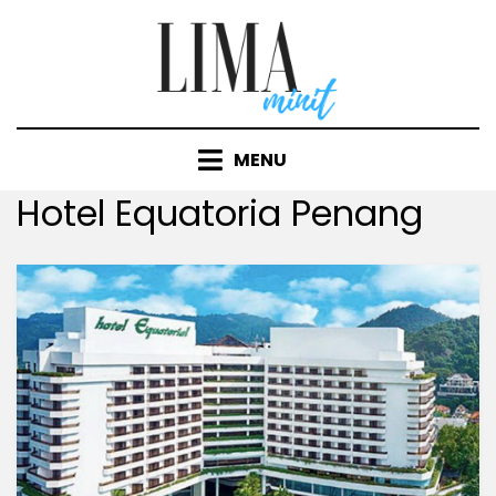
Skip
to
content
MENU
Tag
:
Hotel Equatoria Penang