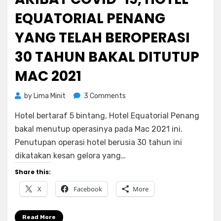
EQUATORIAL PENANG
YANG TELAH BEROPERASI
30 TAHUN BAKAL DITUTUP
MAC 2021
on
by
Lima Minit
3 Comments
Akibat
Hotel bertaraf 5 bintang, Hotel Equatorial Penang
Covid-
19,
bakal menutup operasinya pada Mac 2021 ini.
Hotel
Penutupan operasi hotel berusia 30 tahun ini
Equatorial
dikatakan kesan gelora yang…
Penang
Yang
Share this:
Telah
X
Facebook
More
Beroperasi
30
Tahun
Read More