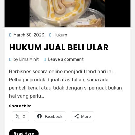
Posted
March 30, 2023
Hukum
on
HUKUM JUAL BELI ULAR
on
by
Lima Minit
Leave a comment
Hukum
Berbisnes secara online menjadi trend hari ini.
Jual
Beli
Pelbagai produk dijual atas talian, sama ada
Ular
pembeli kenal atau tidak dengan si penjual, bukan
hal yang perlu…
Share this:
X
Facebook
More
Read More