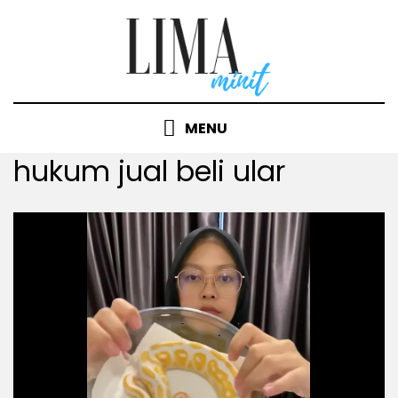
Skip
to
content
MENU
Tag
:
hukum jual beli ular