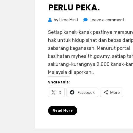
PERLU PEKA.
on
by
Lima Minit
Leave a comment
5
Setiap kanak-kanak pastinya mempun
Tan
hak untuk hidup sihat dan bebas dari
Awa
sebarang keganasan. Menurut portal
Ana
kesihatan myhealth.gov.my, setiap ta
Dide
sekurang-kurangnya 2,000 kanak-kan
Ibu
Bap
Malaysia dilaporkan…
Perl
Share this:
Peka
X
Facebook
More
Read More