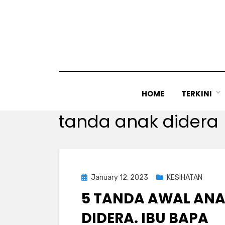
Skip
to
content
HOME
TERKINI
Tag
:
tanda anak didera
Posted
January 12, 2023
KESIHATAN
on
5 TANDA AWAL AN
DIDERA. IBU BAPA