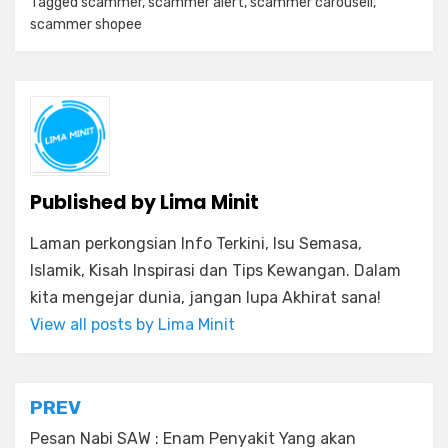
Tagged
scammer
,
scammer alert
,
scammer carousell
,
scammer shopee
Published by
Lima Minit
Laman perkongsian Info Terkini, Isu Semasa,
Islamik, Kisah Inspirasi dan Tips Kewangan. Dalam
kita mengejar dunia, jangan lupa Akhirat sana!
View all posts by Lima Minit
Post
PREV
navigation
Pesan Nabi SAW : Enam Penyakit Yang akan