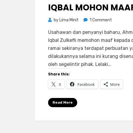
IQBAL MOHON MAA
on
by
Lima Minit
1 Comment
Muka
Usahawan dan penyanyi baharu, Ah
Di’Edit’
Iqbal Zulkefli memohon maaf kepada 
Jadi
ramai sekiranya terdapat perbuatan 
Khinizir,
dilakukannya selama ini kurang disen
Penyanyi
oleh segelintir pihak. Lelaki…
Iqbal
Mohon
Share this:
Maaf
X
Facebook
More
Read More