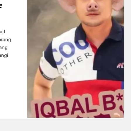
F
mad
orang
yang
angi