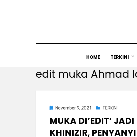
Skip
to
content
HOME
TERKINI
Tag
:
edit muka Ahmad I
Posted
November 9, 2021
TERKINI
on
MUKA DI’EDIT’ JADI
KHINIZIR, PENYANYI