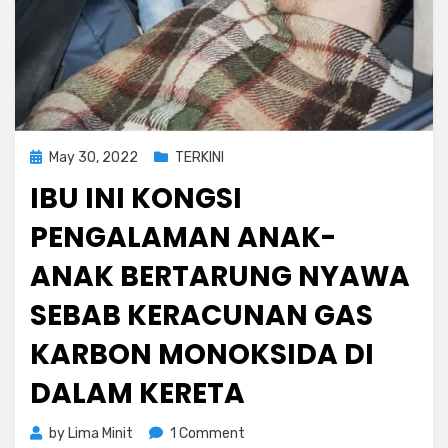
Posted
May 30, 2022
TERKINI
on
IBU INI KONGSI
PENGALAMAN ANAK-
ANAK BERTARUNG NYAWA
SEBAB KERACUNAN GAS
KARBON MONOKSIDA DI
DALAM KERETA
on
by
Lima Minit
1 Comment