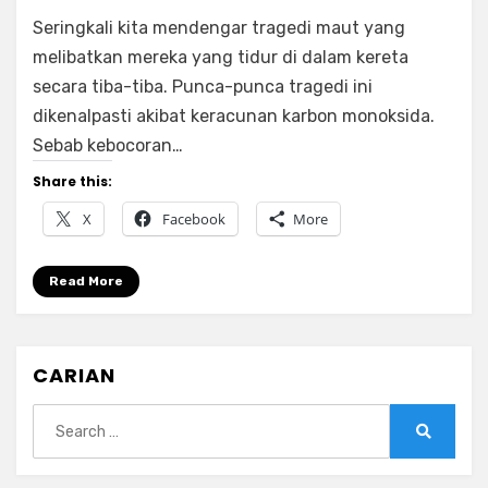
Ibu
Seringkali kita mendengar tragedi maut yang
Ini
Kongsi
melibatkan mereka yang tidur di dalam kereta
Pengalaman
secara tiba-tiba. Punca-punca tragedi ini
Anak-
dikenalpasti akibat keracunan karbon monoksida.
anak
Sebab kebocoran…
Bertarung
Nyawa
Share this:
Sebab
X
Facebook
More
Keracunan
Gas
Karbon
Read More
Monoksida
Di
Dalam
Kereta
CARIAN
Search
for:
Search