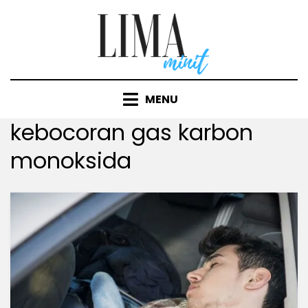
Skip
to
content
MENU
Tag
:
kebocoran gas karbon
monoksida