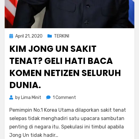
Posted
April 21, 2020
TERKINI
on
KIM JONG UN SAKIT
TENAT? GELI HATI BACA
KOMEN NETIZEN SELURUH
DUNIA.
on
by
Lima Minit
1 Comment
Kim
Pemimpin No.1 Korea Utama dilaporkan sakit tenat
Jong
Un
selepas tidak menghadiri satu upacara sambutan
Sakit
penting di negara itu. Spekulasi ini timbul apabila
Tenat?
Jong Un tidak hadir…
Geli