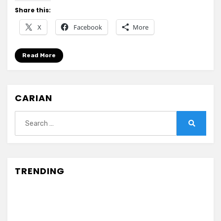
Hati
Share this:
Baca
X
Facebook
More
Komen
Netizen
Seluruh
Read More
Dunia.
CARIAN
Search
for:
Search
TRENDING