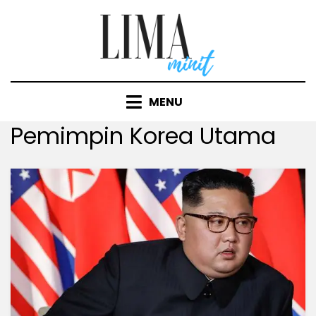
Skip
to
content
MENU
Tag
:
Pemimpin Korea Utama