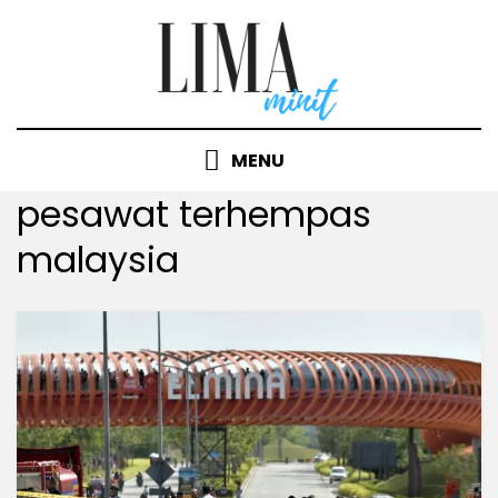
Skip
to
content
MENU
Tag
:
pesawat terhempas
malaysia