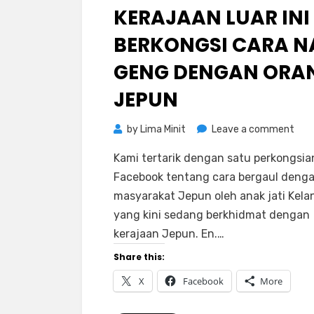
KERAJAAN LUAR INI
BERKONGSI CARA N
GENG DENGAN ORA
JEPUN
on
by
Lima Minit
Leave a comment
Ana
Kami tertarik dengan satu perkongsia
Mud
Facebook tentang cara bergaul deng
Yan
masyarakat Jepun oleh anak jati Kela
Beke
yang kini sedang berkhidmat dengan
Den
kerajaan Jepun. En.…
Kera
Luar
Share this:
Ini
X
Facebook
More
Berk
Car