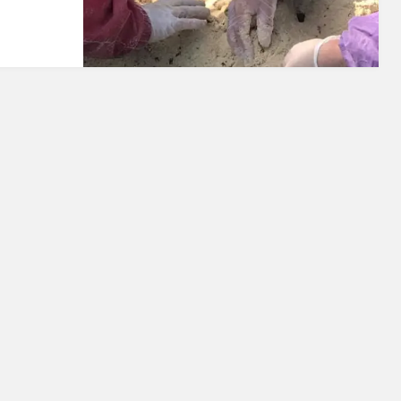
g
gan
ng
un