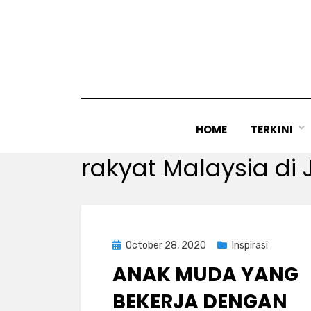
Skip
to
content
HOME
TERKINI
Tag
:
rakyat Malaysia di
Posted
October 28, 2020
Inspirasi
on
ANAK MUDA YANG
BEKERJA DENGAN