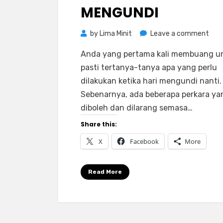
MENGUNDI
on
by
Lima Minit
Leave a comment
Perk
Anda yang pertama kali membuang un
Yan
pasti tertanya-tanya apa yang perlu
Perl
dilakukan ketika hari mengundi nanti.
And
Sebenarnya, ada beberapa perkara ya
Tah
diboleh dan dilarang semasa…
Seb
Men
Share this:
X
Facebook
More
Read More