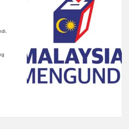
ara
di,
g
u
a
ng
u
elum
gundi