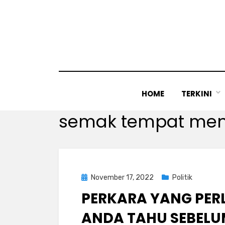
Skip
to
content
HOME
TERKINI
Tag
:
semak tempat me
Posted
November 17, 2022
Politik
on
PERKARA YANG PER
ANDA TAHU SEBEL