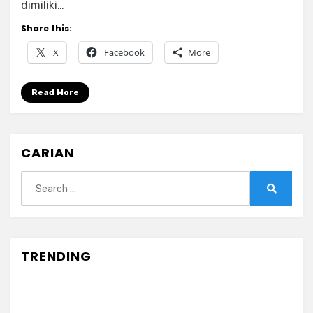
dimiliki…
Di
Swood
Share this:
Smokehouse
X
Facebook
More
Texas
BBQ
KL
Read More
CARIAN
Search
for:
Search
TRENDING