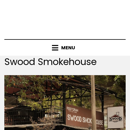
MENU
Tag
:
Swood Smokehouse