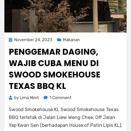
Posted
November 24, 2023
Makanan
on
PENGGEMAR DAGING,
WAJIB CUBA MENU DI
SWOOD SMOKEHOUSE
TEXAS BBQ KL
on
by
Lima Minit
1 Comment
Penggemar
Swood Smokehouse KL Swood Smokehouse Texas
Daging,
Wajib
BBQ terletak di Jalan Liew Weng Chee, Off Jalan
Cuba
Yap Kwan Sen (berhadapan House of Patin Lipis KL),
Menu