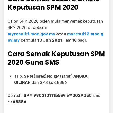
Keputusan SPM 2020
Calon SPM 2020 boleh mula menyemak keputusan
SPM 2020 di website
myresult1.moe.gov.my
atau
myresult2.moe.g
ov.my
bermula
10 Jun 2021
, jam 10 pagi.
Cara Semak Keputusan SPM
2020 Guna SMS
Taip:
SPM
(jarak)
No.KP
(jarak)
ANGKA
GILIRAN
dan SMS ke 68886
Contoh:
SPM 9902101115539 WY002A050
sms
ke
68886