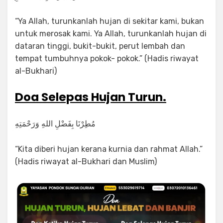
“Ya Allah, turunkanlah hujan di sekitar kami, bukan
untuk merosak kami. Ya Allah, turunkanlah hujan di
dataran tinggi, bukit-bukit, perut lembah dan
tempat tumbuhnya pokok- pokok.” (Hadis riwayat
al-Bukhari)
Doa Selepas Hujan Turun.
ﻣُﻄِﺮْﻧَﺎ ﺑِﻔَﻀْﻞِ ﺍﻟﻠﻪِ ﻭَﺭَﺣْﻤَﺘِﻪِ
“Kita diberi hujan kerana kurnia dan rahmat Allah.”
(Hadis riwayat al-Bukhari dan Muslim)