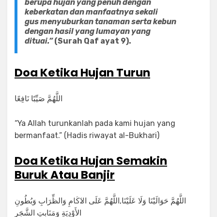
berupa hujan yang penuh dengan
keberkatan dan manfaatnya sekali
gus menyuburkan tanaman serta kebun
dengan hasil yang lumayan yang
dituai.”
(Surah Qaf ayat 9).
Doa Ketika Hujan Turun
ﺍﻟﻠَّﻬُﻢَّ ﺻَﻴِّﺒًﺎ ﻧَﺎﻓِﻌًﺎ
“Ya Allah turunkanlah pada kami hujan yang
bermanfaat.” (Hadis riwayat al-Bukhari)
Doa Ketika Hujan Semakin
Buruk
Atau Banjir
ﺍﻟﻠَّﻬُﻢَّ ﺣَﻮَﺍﻟَﻴْﻨَﺎ ﻭَﻟَﺎ ﻋَﻠَﻴْﻨَﺎ,ﺍﻟﻠَّﻬُﻢَّ ﻋَﻠَﻰ ﺍلآكَاﻡِ ﻭَﺍﻟﻈِّﺮَﺍﺏِ ﻭَﺑُﻄُﻮﻥِ
ﺍﻟﺄَﻭْﺩِﻳَﺔِ ﻭَﻣَﻨَﺎﺑِﺖِ ﺍﻟﺸَّﺠَﺮِ