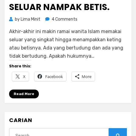
SELUAR NAMPAK BETIS.
on
by
Lima Minit
4 Comments
Hukum
Akhir-akhir ini makin ramai wanita Islam memakai
Wanita
Pakai
seluar yang singkat hingga menampakkan keting
Seluar
atau betisnya. Ada yang bertudung dan ada yang
Nampak
tidak bertudung. Apakah hukumnya…
Betis.
Share this:
X
Facebook
More
Read More
CARIAN
Search