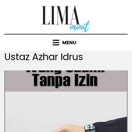
Skip
to
content
MENU
Tag
:
Ustaz Azhar Idrus