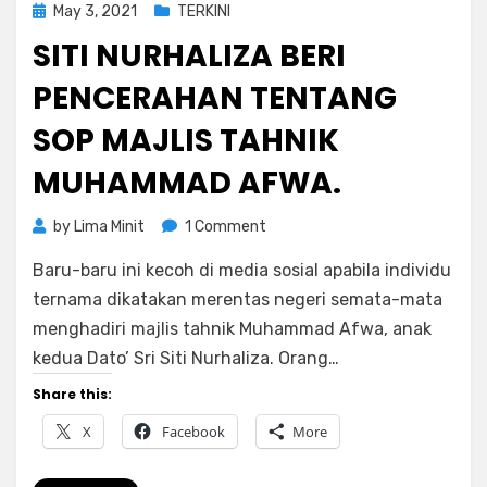
Posted
May 3, 2021
TERKINI
on
SITI NURHALIZA BERI
PENCERAHAN TENTANG
SOP MAJLIS TAHNIK
MUHAMMAD AFWA.
on
by
Lima Minit
1 Comment
Siti
Baru-baru ini kecoh di media sosial apabila individu
Nurhaliza
Beri
ternama dikatakan merentas negeri semata-mata
Pencerahan
menghadiri majlis tahnik Muhammad Afwa, anak
Tentang
kedua Dato’ Sri Siti Nurhaliza. Orang…
SOP
Majlis
Share this:
Tahnik
X
Facebook
More
Muhammad
Afwa.