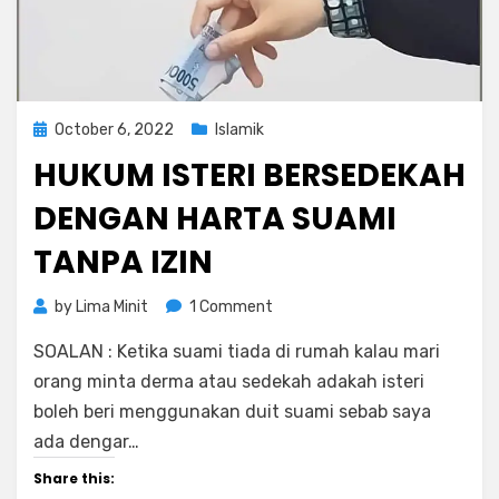
Posted
October 6, 2022
Islamik
on
HUKUM ISTERI BERSEDEKAH
DENGAN HARTA SUAMI
TANPA IZIN
on
by
Lima Minit
1 Comment
Hukum
SOALAN : Ketika suami tiada di rumah kalau mari
Isteri
Bersedekah
orang minta derma atau sedekah adakah isteri
Dengan
boleh beri menggunakan duit suami sebab saya
Harta
ada dengar…
Suami
Tanpa
Share this: