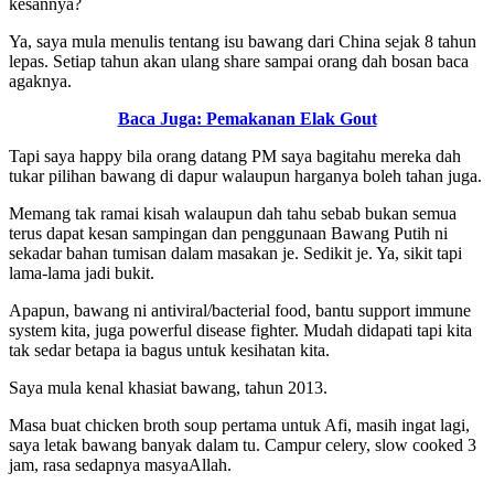
kesannya?
Ya, saya mula menulis tentang isu bawang dari China sejak 8 tahun
lepas. Setiap tahun akan ulang share sampai orang dah bosan baca
agaknya.
Baca Juga: Pemakanan Elak Gout
Tapi saya happy bila orang datang PM saya bagitahu mereka dah
tukar pilihan bawang di dapur walaupun harganya boleh tahan juga.
Memang tak ramai kisah walaupun dah tahu sebab bukan semua
terus dapat kesan sampingan dan penggunaan Bawang Putih ni
sekadar bahan tumisan dalam masakan je. Sedikit je. Ya, sikit tapi
lama-lama jadi bukit.
Apapun, bawang ni antiviral/bacterial food, bantu support immune
system kita, juga powerful disease fighter. Mudah didapati tapi kita
tak sedar betapa ia bagus untuk kesihatan kita.
Saya mula kenal khasiat bawang, tahun 2013.
Masa buat chicken broth soup pertama untuk Afi, masih ingat lagi,
saya letak bawang banyak dalam tu. Campur celery, slow cooked 3
jam, rasa sedapnya masyaAllah.