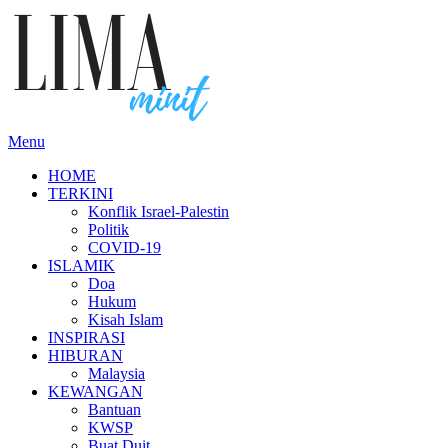
Skip
to
content
Menu
HOME
TERKINI
Konflik Israel-Palestin
Politik
COVID-19
ISLAMIK
Doa
Hukum
Kisah Islam
INSPIRASI
HIBURAN
Malaysia
KEWANGAN
Bantuan
KWSP
Buat Duit