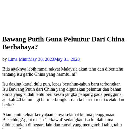
Bawang Putih Guna Peluntur Dari China
Berbahaya?
Posted
by
Lima Minit
May 30, 2023
May 31, 2023
on
Bila agaknya lebih ramai rakyat Malaysia akan tahu dan diberitahu
tentang isu garlic China yang harmful ni?
Isu daging kartel dulu pun, lepas bertahun-tahun baru
terbongkar.
Isu Bawang Putih dari China yang digunakan peluntur dan bahan
kimia yang sudah tentu beri kesan jangka panjang pada pengguna,
adakah 40 tahun lagi baru terbongkar dan keluar di mediacetak dan
berita?
Atau nanti keluar kenyataan ianya selamat kerana penggunaan
BleachingAgent masih ‘terkawal’ sedangkan isu ini dah lama
dibincangkan di negara lain dan ramai yang mengambil tahu, tahu