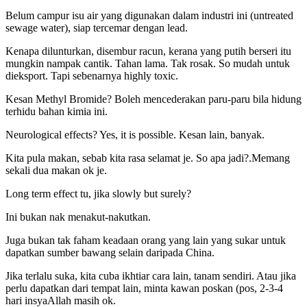
Belum campur isu air yang digunakan dalam industri ini (untreated
sewage water), siap tercemar dengan lead.
Kenapa dilunturkan, disembur racun, kerana yang putih berseri itu
mungkin nampak cantik. Tahan lama. Tak rosak. So mudah untuk
dieksport. Tapi sebenarnya highly toxic.
Kesan Methyl Bromide? Boleh mencederakan paru-paru bila hidung
terhidu bahan kimia ini.
Neurological effects? Yes, it is possible. Kesan lain, banyak.
Kita pula makan, sebab kita rasa selamat je. So apa jadi?.Memang
sekali dua makan ok je.
Long term effect tu, jika slowly but surely?
Ini bukan nak menakut-nakutkan.
Juga bukan tak faham keadaan orang yang lain yang sukar untuk
dapatkan sumber bawang selain daripada China.
Jika terlalu suka, kita cuba ikhtiar cara lain, tanam sendiri. Atau jika
perlu dapatkan dari tempat lain, minta kawan poskan (pos, 2-3-4
hari insyaAllah masih ok.