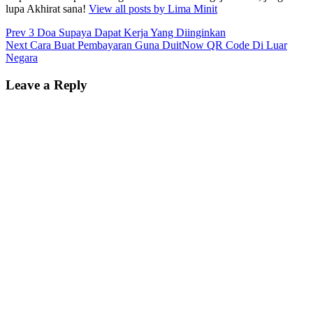
lupa Akhirat sana!
View all posts by Lima Minit
Post
Prev
3 Doa Supaya Dapat Kerja Yang Diinginkan
Next
Cara Buat Pembayaran Guna DuitNow QR Code Di Luar
navigation
Negara
Leave a Reply