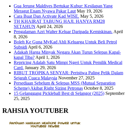
Gua Jerung Maldives Bertukar Kubur: Kesilapan Yang
Meragut Enam Nyawa Pakar Laut
May 19, 2026
Cara Buat Dan Activate Kad WISE.
May 5, 2026
TH KHAIRAT TABUNG HAJI. HANYA RM28
SETAHUN
April 24, 2026
Pengalaman Azri Walter Keluar Daripada Kemiskinan.
April
8, 2026
Boleh Ke Guna MyKad Ahli Keluarga Untuk Beli Petrol
Subsidi
April 6, 2026
Adakah Harga Minyak Negara Akan Turun Selepas Kapal-
kapal Tiba?
April 1, 2026
Repricing Adalah Satu Mimpi Ngeri Untuk Pemilik Medical
Card.
January 29, 2026
RIBUT TROPIKA SENYAR: Peristiwa Paling Pelik Dalam
Sejarah Cuaca Malaysia
November 27, 2025
Persediaan Sebelum & Selepas MSS (Mutual Separation
Scheme) Akibat Right Sizing Petronas
October 8, 2025
15 Gelanggang Pickleball Best di Selangor (2025)
September
25, 2025
RAHSIA YOUTUBER