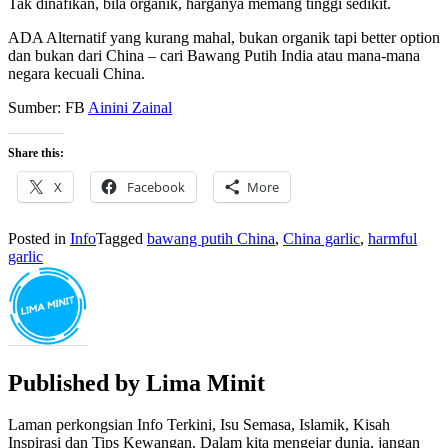
Tak dinafikan, bila organik, harganya memang tinggi sedikit.
ADA Alternatif yang kurang mahal, bukan organik tapi better option
dan bukan dari China – cari Bawang Putih India atau mana-mana
negara kecuali China.
Sumber: FB
Ainini Zainal
Share this:
X
Facebook
More
Posted in
Info
Tagged
bawang putih China
,
China garlic
,
harmful
garlic
Published by
Lima Minit
Laman perkongsian Info Terkini, Isu Semasa, Islamik, Kisah
Inspirasi dan Tips Kewangan. Dalam kita mengejar dunia, jangan