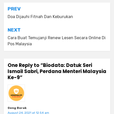
Post
PREV
navigation
Doa Dijauhi Fitnah Dan Keburukan
NEXT
Cara Buat Temujanji Renew Lesen Secara Online Di
Pos Malaysia
One Reply to “Biodata: Datuk Seri
Ismail Sabri, Perdana Menteri Malaysia
Ke-9”
Geng Borak
August 24, 2021 at 12:54 am