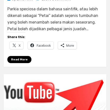
7
Parkia speciosa dalam bahasa saintifik, atau lebih
Khasiat
Petai
dikenali sebagai “Petai” adalah sejenis tumbuhan
Untuk
yang boleh menambah selera makan seseorang.
Kesihatan
Petai boleh dijadikan pelbagai jenis juadah…
Diri
Share this:
X
Facebook
More
Read More