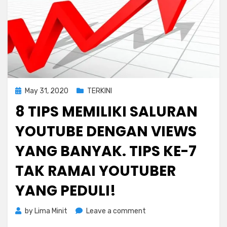
Posted
May 31, 2020
TERKINI
on
8 TIPS MEMILIKI SALURAN
YOUTUBE DENGAN VIEWS
YANG BANYAK. TIPS KE-7
TAK RAMAI YOUTUBER
YANG PEDULI!
on
by
Lima Minit
Leave a comment
8