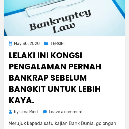
Posted
May 30, 2020
TERKINI
on
LELAKI INI KONGSI
PENGALAMAN PERNAH
BANKRAP SEBELUM
BANGKIT UNTUK LEBIH
KAYA.
on
by
Lima Minit
Leave a comment
Lelaki
Merujuk kepada satu kajian Bank Dunia, golongan
Ini