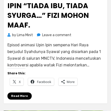
IPIN “TIADA IBU, TIADA
SYURGA…” FIZI MOHON
MAAF.
on
by
Lima Minit
Leave a comment
Isu
Episod animasi Upin Ipin sempena Hari Raya
Dialog
Animasi
berjudul Syahdunya Syawal yang disiarkan pada 1
Upin
Syawal di saluran MNCTV, Indonesia mencetuskan
Ipin
kontroversi apabila watak Fizi melontarkan…
“Tiada
Ibu,
Share this:
Tiada
X
Facebook
More
Syurga…”
Fizi
Mohon
Read More
Maaf.