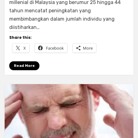
Kongsi
millenial di Malaysia yang berumur 25 hingga 44
Pengalaman
tahun mencatat peningkatan yang
Pernah
membimbangkan dalam jumlah individu yang
Bankrap
diistiharkan…
Sebelum
Bangkit
Share this:
Untuk
X
Facebook
More
Lebih
Kaya.
Read More