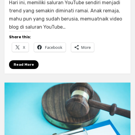
Hari ini, memiliki saluran YouTube sendiri menjadi
Tips
Memiliki
trend yang semakin diminati ramai. Anak remaja,
Saluran
mahu pun yang sudah berusia, memuatnaik video
YouTube
blog di saluran YouTube…
Dengan
Views
Share this:
Yang
X
Facebook
More
Banyak.
Tips
Ke-
Read More
7
Tak
Ramai
YouTuber
Yang
Peduli!