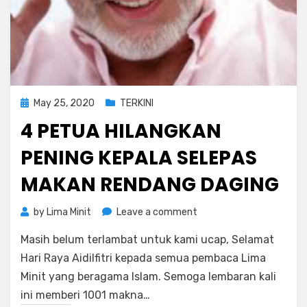
Posted
May 25, 2020
TERKINI
on
4 PETUA HILANGKAN
PENING KEPALA SELEPAS
MAKAN RENDANG DAGING
on
by
Lima Minit
Leave a comment
4
Masih belum terlambat untuk kami ucap, Selamat
Petua
Hilangkan
Hari Raya Aidilfitri kepada semua pembaca Lima
Pening
Minit yang beragama Islam. Semoga lembaran kali
Kepala
ini memberi 1001 makna…
Selepas