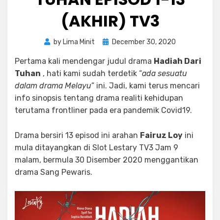
(AKHIR) TV3
Posted
by
Lima Minit
December 30, 2020
on
Pertama kali mendengar judul drama
Hadiah Dari
Tuhan
, hati kami sudah terdetik “
ada sesuatu
dalam drama Melayu
” ini. Jadi, kami terus mencari
info sinopsis tentang drama realiti kehidupan
terutama frontliner pada era pandemik Covid19.
Drama bersiri 13 episod ini arahan
Fairuz Loy
ini
mula ditayangkan di Slot Lestary TV3 Jam 9
malam, bermula 30 Disember 2020 menggantikan
drama Sang Pewaris.