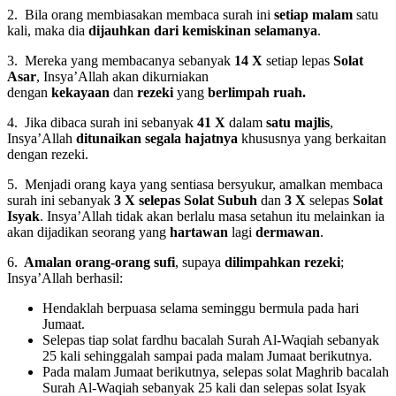
2. Bila orang membiasakan membaca surah ini
setiap malam
satu
kali, maka dia
dijauhkan dari kemiskinan selamanya
.
3. Mereka yang membacanya sebanyak
14 X
setiap lepas
Solat
Asar
, Insya’Allah akan dikurniakan
dengan
kekayaan
dan
rezeki
yang
berlimpah ruah.
4. Jika dibaca surah ini sebanyak
41 X
dalam
satu majlis
,
Insya’Allah
ditunaikan segala hajatnya
khususnya yang berkaitan
dengan rezeki.
5. Menjadi orang kaya yang sentiasa bersyukur, amalkan membaca
surah ini sebanyak
3 X selepas Solat Subuh
dan
3 X
selepas
Solat
Isyak
. Insya’Allah tidak akan berlalu masa setahun itu melainkan ia
akan dijadikan seorang yang
hartawan
lagi
dermawan
.
6.
Amalan orang-orang sufi
, supaya
dilimpahkan rezeki
;
Insya’Allah berhasil:
Hendaklah berpuasa selama seminggu bermula pada hari
Jumaat.
Selepas tiap solat fardhu bacalah Surah Al-Waqiah sebanyak
25 kali sehinggalah sampai pada malam Jumaat berikutnya.
Pada malam Jumaat berikutnya, selepas solat Maghrib bacalah
Surah Al-Waqiah sebanyak 25 kali dan selepas solat Isyak