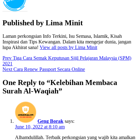
Published by
Lima Minit
Laman perkongsian Info Terkini, Isu Semasa, Islamik, Kisah
Inspirasi dan Tips Kewangan. Dalam kita mengejar dunia, jangan
lupa Akhirat sana!
View all posts by Lima Minit
Post
Prev
Tiga Cara Semak Keputusan Sijil Pelajaran Malaysia (SPM)
2021
navigation
Next
Cara Renew Passport Secara Online
One Reply to “Kelebihan Membaca
Surah Al-Waqiah”
Geng Borak
says:
June 10, 2022 at 8:10 am
Alhamdulillah. Terbaik perkongsian yang wajib kita amalkan