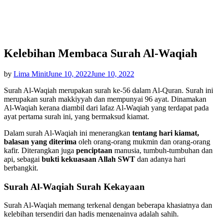
Kelebihan Membaca Surah Al-Waqiah
Posted
by
Lima Minit
June 10, 2022
June 10, 2022
on
Surah Al-Waqiah merupakan surah ke-56 dalam Al-Quran. Surah ini
merupakan surah makkiyyah dan mempunyai 96 ayat. Dinamakan
Al-Waqiah kerana diambil dari lafaz Al-Waqiah yang terdapat pada
ayat pertama surah ini, yang bermaksud kiamat.
Dalam surah Al-Waqiah ini menerangkan
tentang hari kiamat,
balasan yang diterima
oleh orang-orang mukmin dan orang-orang
kafir. Diterangkan juga
penciptaan
manusia, tumbuh-tumbuhan dan
api, sebagai
bukti kekuasaan Allah SWT
dan adanya hari
berbangkit.
Surah Al-Waqiah Surah Kekayaan
Surah Al-Waqiah memang terkenal dengan beberapa khasiatnya dan
kelebihan tersendiri dan hadis mengenainya adalah sahih.