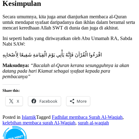
Kesimpulan
Secara umumnya, kita juga amat dianjurkan membaca al-Quran
untuk mendapat syafaat daripadanya dan ikhlas dalam beramal serta
mencari keredhaan Allah SWT di dunia dan juga di akhirat.
Ini seperti hadis yang diriwayatkan oleh Abu Umamah RA, Sabda
Nabi SAW:
اقْرَءُوا الْقُرْآنَ فَإِنَّهُ يَأْتِي يَوْمَ الْقِيَامَةِ شَفِيعًا لِأَصْحَابِهِ
Maksudnya:
“Bacalah al-Quran kerana sesungguhnya ia akan
datang pada hari Kiamat sebagai syafaat kepada para
pembacanya”
Share this:
X
Facebook
More
Posted in
Islamik
Tagged
Fadhilat membaca Surah Al-Waqiah
,
kelebihan membaca surah Al-Waqiah
,
surah al-waqiah