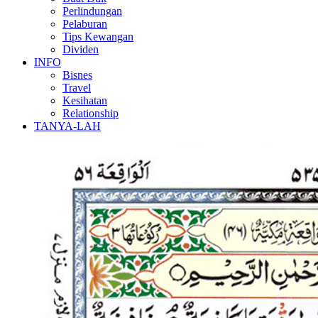
Perlindungan
Pelaburan
Tips Kewangan
Dividen
INFO
Bisnes
Travel
Kesihatan
Relationship
TANYA-LAH