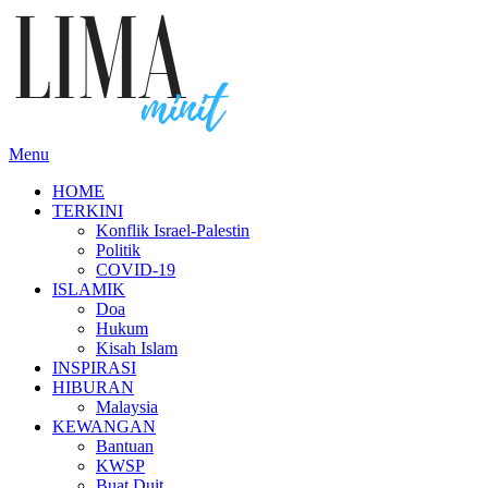
Skip
to
content
Menu
HOME
TERKINI
Konflik Israel-Palestin
Politik
COVID-19
ISLAMIK
Doa
Hukum
Kisah Islam
INSPIRASI
HIBURAN
Malaysia
KEWANGAN
Bantuan
KWSP
Buat Duit