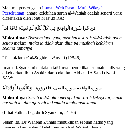
Menurut perkongsian
Laman Web Rasmi Mufti Wilayah
Persekutuan
, antara kelebihan surah al-Waqiah adalah seperti yang
diceritakan oleh Ibnu Mas’ud RA:
مَنْ قَرَأَ سُورَةَ الْوَاقِعَةِ فِي كُلِّ لَيْلَةٍ لَمْ تُصِبْهُ فَاقَةٌ أَبَداً
Maksudnya:
Barangsiapa yang membaca surah al-Waqiah pada
setiap malam, maka ia tidak akan ditimpa musibah kefakiran
selama-lamanya
Lihat al-Jamie’ al-Soghir, al-Suyuti (12546)
Imam al-Syaukani di dalam tafsirnya menukilkan sebuah hadis yang
dikeluarkan Ibnu Asakir, daripada Ibnu Abbas RA Sabda Nabi
SAW:
سورة الواقعة سورة الغنى، فاقرؤوها، وَعَلِّمُوهَا أَوْلَادَكُمْ
Maksudnya:
Surah al-Waqiah merupakan surah kekayaan, maka
bacalah ia, dan ajarilah ia kepada anak-anak kamu.
(Lihat Fathu al-Qadir li Syaukani, 5/176)
Selain itu, Dr Wahbah Zuhaili menukilkan sebuah hadis yang
menceritakan tentang kelebihan surah al-Waqiah dengan