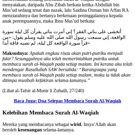
menyatakan, daripada Abu Zibah berkata ketika Abdullah bin
Mas’ud sedang tenat dan nazak, lalu Saidina Osman bin Affan RA
menziarahinya dan bertanya berkenaan peninggalannya kepada
anak perempuannya, maka Ibnu Mas’ud berkata:
أتخشى على بناتي الفقر؟ إني أمرت بناتي يقرأن كل ليلة سورة
الواقعة، إني سمعت رسول الله صلى الله عليه وسلم يقول: «من
قرأ سورة الواقعة كل ليلة، لم تصبه فاقة أبدا»
Maksudnya:
Apakah engkau risau akan putri-putriku menjadi
fakir? Sesungguhnya aku telah memerintahkan putriku untuk
membaca surah al-Waqiah pada setiap malam. Ini kerana aku telah
mendengar Rasullullah SAW bersabda: “Barangsiapa yang
membaca surah al-Waqiah pada setiap malam, maka ia tidak akan
ditimpa musibah kefakiran selama-lamanya.”
(Lihat al-Tafsir al-Munir li Zuhaili, 27/240)
Baca Juga: Doa Selepas Membaca Surah Al-Waqiah
Kelebihan Membaca Surah Al-Waqiah
Mereka yang membacanya sebagai
wirid
, Insya’Allah akan
beroleh
kesenangan
selama-lamanya.