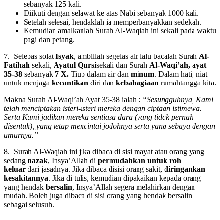
sebanyak 125 kali.
Diikuti dengan selawat ke atas Nabi sebanyak 1000 kali.
Setelah selesai, hendaklah ia memperbanyakkan sedekah.
Kemudian amalkanlah Surah Al-Waqiah ini sekali pada waktu
pagi dan petang.
7. Selepas solat
Isyak
, ambillah segelas air lalu bacalah Surah
Al-
Fatihah
sekali,
Ayatul Qursi
sekali dan Surah
Al-Waqi’ah, ayat
35-38
sebanyak
7 X.
Tiup dalam air dan
minum
. Dalam hati, niat
untuk menjaga
kecantikan
diri dan
kebahagiaan
rumahtangga kita.
Makna Surah Al-Waqi’ah Ayat 35-38 ialah :
“Sesungguhnya, Kami
telah menciptakan isteri-isteri mereka dengan ciptaan istimewa.
Serta Kami jadikan mereka sentiasa dara (yang tidak pernah
disentuh), yang tetap mencintai jodohnya serta yang sebaya dengan
umurnya.”
8. Surah Al-Waqiah ini jika dibaca di sisi mayat atau orang yang
sedang
nazak
, Insya’Allah di
permudahkan untuk roh
keluar
dari jasadnya. Jika dibaca disisi orang sakit,
diringankan
kesakitannya
. Jika di tulis, kemudian dipakaikan kepada orang
yang hendak
bersalin
, Insya’Allah segera melahirkan dengan
mudah. Boleh juga dibaca di sisi orang yang hendak bersalin
sebagai selusuh.