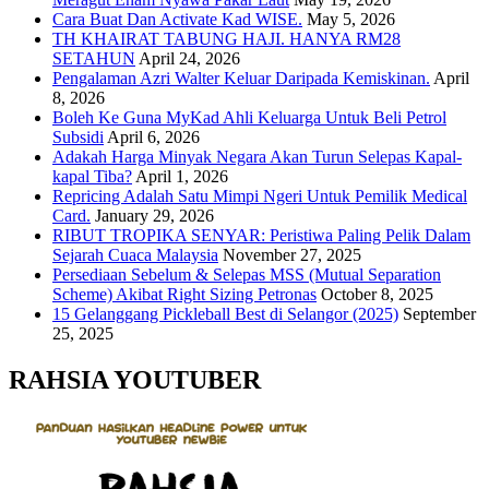
Cara Buat Dan Activate Kad WISE.
May 5, 2026
TH KHAIRAT TABUNG HAJI. HANYA RM28
SETAHUN
April 24, 2026
Pengalaman Azri Walter Keluar Daripada Kemiskinan.
April
8, 2026
Boleh Ke Guna MyKad Ahli Keluarga Untuk Beli Petrol
Subsidi
April 6, 2026
Adakah Harga Minyak Negara Akan Turun Selepas Kapal-
kapal Tiba?
April 1, 2026
Repricing Adalah Satu Mimpi Ngeri Untuk Pemilik Medical
Card.
January 29, 2026
RIBUT TROPIKA SENYAR: Peristiwa Paling Pelik Dalam
Sejarah Cuaca Malaysia
November 27, 2025
Persediaan Sebelum & Selepas MSS (Mutual Separation
Scheme) Akibat Right Sizing Petronas
October 8, 2025
15 Gelanggang Pickleball Best di Selangor (2025)
September
25, 2025
RAHSIA YOUTUBER