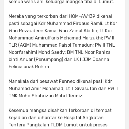
semua waris ahli keluarga mangsa tiba di Lumut.
Mereka yang terkorban dari HOM-AW139 dikenal
pasti sebagai Kdr Muhammad Firdaus Ramli; Lt Kdr
Wan Rezaudeen Kamal Wan Zainal Abidin; Lt Kdr
Mohammad Amirulfaris Mohamad Marzukhi; PW II
TLR (AQM) Muhammad Faisol Tamadun; PW II TNL
Noorfarahimi Mohd Saedy; BM TNL Noor Rahiza
binti Anuar (Penumpang) dan LK I JJM Joanna
Felicia anak Rohna.
Manakala dari pesawat Fennec dikenal pasti Kdr
Muhamad Amir Mohamad; Lt T Sivasutan dan PW II
TMK Mohd Shahrizan Mohd Termizi.
Kesemua mangsa disahkan terkorban di tempat
kejadian dan dihantar ke Hospital Angkatan
Tentera Pangkalan TLDM Lumut untuk proses