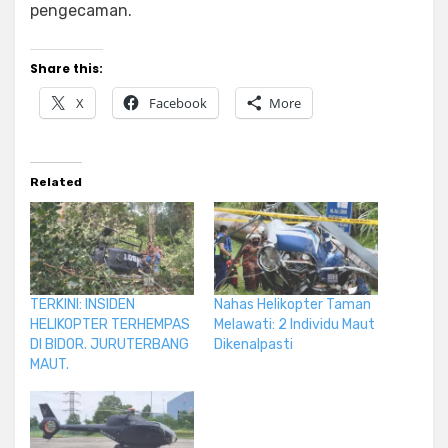
pengecaman.
Share this:
X
Facebook
More
Related
TERKINI: INSIDEN
Nahas Helikopter Taman
HELIKOPTER TERHEMPAS
Melawati: 2 Individu Maut
DI BIDOR. JURUTERBANG
Dikenalpasti
MAUT.