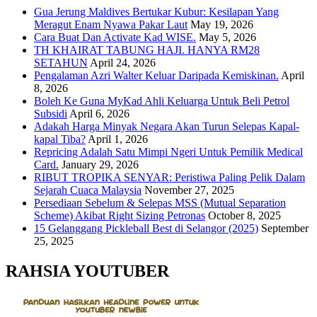
Gua Jerung Maldives Bertukar Kubur: Kesilapan Yang
Meragut Enam Nyawa Pakar Laut
May 19, 2026
Cara Buat Dan Activate Kad WISE.
May 5, 2026
TH KHAIRAT TABUNG HAJI. HANYA RM28
SETAHUN
April 24, 2026
Pengalaman Azri Walter Keluar Daripada Kemiskinan.
April
8, 2026
Boleh Ke Guna MyKad Ahli Keluarga Untuk Beli Petrol
Subsidi
April 6, 2026
Adakah Harga Minyak Negara Akan Turun Selepas Kapal-
kapal Tiba?
April 1, 2026
Repricing Adalah Satu Mimpi Ngeri Untuk Pemilik Medical
Card.
January 29, 2026
RIBUT TROPIKA SENYAR: Peristiwa Paling Pelik Dalam
Sejarah Cuaca Malaysia
November 27, 2025
Persediaan Sebelum & Selepas MSS (Mutual Separation
Scheme) Akibat Right Sizing Petronas
October 8, 2025
15 Gelanggang Pickleball Best di Selangor (2025)
September
25, 2025
RAHSIA YOUTUBER