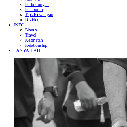
Perlindungan
Pelaburan
Tips Kewangan
Dividen
INFO
Bisnes
Travel
Kesihatan
Relationship
TANYA-LAH