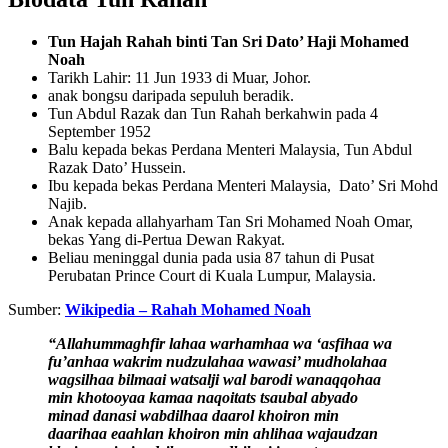
Tun Hajah Rahah binti Tan Sri Dato’ Haji Mohamed
Noah
Tarikh Lahir: 11 Jun 1933 di Muar, Johor.
anak bongsu daripada sepuluh beradik.
Tun Abdul Razak dan Tun Rahah berkahwin pada 4
September 1952
Balu kepada bekas Perdana Menteri Malaysia, Tun Abdul
Razak Dato’ Hussein.
Ibu kepada bekas Perdana Menteri Malaysia, Dato’ Sri Mohd
Najib.
Anak kepada allahyarham Tan Sri Mohamed Noah Omar,
bekas Yang di-Pertua Dewan Rakyat.
Beliau meninggal dunia pada usia 87 tahun di Pusat
Perubatan Prince Court di Kuala Lumpur, Malaysia.
Sumber:
Wikipedia – Rahah Mohamed Noah
“Allahummaghfir lahaa warhamhaa wa ‘asfihaa wa
fu’anhaa wakrim nudzulahaa wawasi’ mudholahaa
wagsilhaa bilmaai watsalji wal barodi wanaqqohaa
min khotooyaa kamaa naqoitats tsaubal abyado
minad danasi wabdilhaa daarol khoiron min
daarihaa eaahlan khoiron min ahlihaa wajaudzan