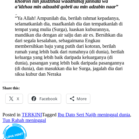
khoiron nin jaudzihaa waadhilnaj jannata wa
a’idzhaa min adzaabil qobrii au min adzabin naar”
“Ya Allah! Ampunilah dia, berilah rahmat kepadanya,
selamatkanlah dia, maafkanlah dia dan tempatkanlah di
tempat yang mulia (Surga), luaskan kuburannya,
mandikan dia dengan air salju dan air es. Bersihkan dia
dari segala kesalahan, sebagaimana Engkau
membersihkan baju yang putih dari kotoran, berilah
rumah yang lebih baik dari rumahnya (di dunia), berilah
keluarga yang lebih baik daripada keluarganya (di
dunia), pasangan yang lebih baik daripada pasangannya
(di dunia), dan masukkan dia ke Surga, jagalah dia dari
siksa kubur dan Neraka
Share this:
X
Facebook
More
Posted in
TERKINI
Tagged
Ibu Dato Seri Najib meninggal dunia
,
Tun Rahah meninggal