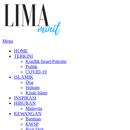
Skip
to
content
Menu
HOME
TERKINI
Konflik Israel-Palestin
Politik
COVID-19
ISLAMIK
Doa
Hukum
Kisah Islam
INSPIRASI
HIBURAN
Malaysia
KEWANGAN
Bantuan
KWSP
Buat Duit