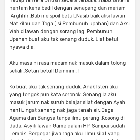
hadap tentera British secara terbuka..Habis la kena
hentam kena bedil dengan senapang dan meriam
.Arghhh..Bab nie spoil betul..Nasib baik aksi lawan
Mat kilau dan Toga ( si Pembunuh upahan) dan Aksi
Wahid lawan dengan sorang lagi Pembunuh
Upahan buat aku tak senang duduk..Liat betul
nyawa dia.
Aku masa ni rasa macam nak masuk dalam tolong
sekali..Setan betul! Demmm…!
Ko buat aku tak senang duduk. Anak Isteri aku
yang tengok pun kata seronok. Senang la aku
masuk jarum nak suruh belajar silat dengan Ayah
nanti..Ingat senang nak jaga tanah air..Jaga
Agama dan Bangsa tanpa ilmu perang..Kosong di
dada..Asyik lawan Game dalam HP. Sampai sudah
Lembik. Bergegar jiwa raga aku. Ilmu silat yang