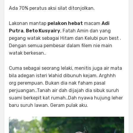
Ada 70% peratus aksi silat ditonjolkan.
Lakonan mantap
pelakon hebat
macam
Adi
Putra
,
Beto Kusyairy
, Fatah Amin dan yang
pegang watak sebagai Hitam dan Kelubi pun best .
Dengan semua pembesar dalam filem nie main
watak berkesan..
Cuma sebagai seorang lelaki, menitis juga air mata
bila adegan isteri Wahid dibunuh kejam. Arghhh
org perempuan. Bukan dia nak faham pasal
perjuangan..Tanah air dah dijajah dia sibuk suruh
suami berkepit kat rumah..Dah nyawa hujung leher
baru suruh lawan. Geram pulak aku.