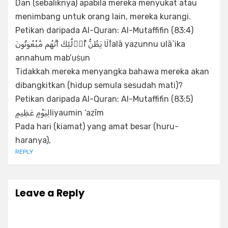
Dan (sebaliknya) apabila mereka menyukat atau
menimbang untuk orang lain, mereka kurangi.
Petikan daripada Al-Quran: Al-Mutaffifin (83:4)
أَلَا يَظُنُّ أُو۟لَٰٓئِكَ أَنَّهُم مَّبْعُوثُونَalā yaẓunnu ulā`ika
annahum mab’ụṡụn
Tidakkah mereka menyangka bahawa mereka akan
dibangkitkan (hidup semula sesudah mati)?
Petikan daripada Al-Quran: Al-Mutaffifin (83:5)
لِيَوْمٍ عَظِيمٍliyaumin ‘aẓīm
Pada hari (kiamat) yang amat besar (huru-
haranya),
REPLY
Leave a Reply