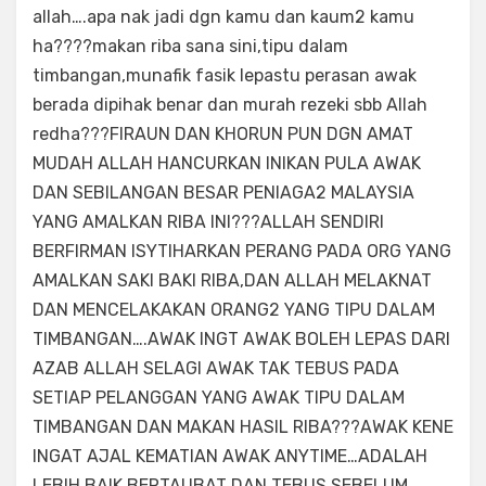
allah….apa nak jadi dgn kamu dan kaum2 kamu
ha????makan riba sana sini,tipu dalam
timbangan,munafik fasik lepastu perasan awak
berada dipihak benar dan murah rezeki sbb Allah
redha???FIRAUN DAN KHORUN PUN DGN AMAT
MUDAH ALLAH HANCURKAN INIKAN PULA AWAK
DAN SEBILANGAN BESAR PENIAGA2 MALAYSIA
YANG AMALKAN RIBA INI???ALLAH SENDIRI
BERFIRMAN ISYTIHARKAN PERANG PADA ORG YANG
AMALKAN SAKI BAKI RIBA,DAN ALLAH MELAKNAT
DAN MENCELAKAKAN ORANG2 YANG TIPU DALAM
TIMBANGAN….AWAK INGT AWAK BOLEH LEPAS DARI
AZAB ALLAH SELAGI AWAK TAK TEBUS PADA
SETIAP PELANGGAN YANG AWAK TIPU DALAM
TIMBANGAN DAN MAKAN HASIL RIBA???AWAK KENE
INGAT AJAL KEMATIAN AWAK ANYTIME…ADALAH
LEBIH BAIK BERTAUBAT DAN TEBUS SEBELUM