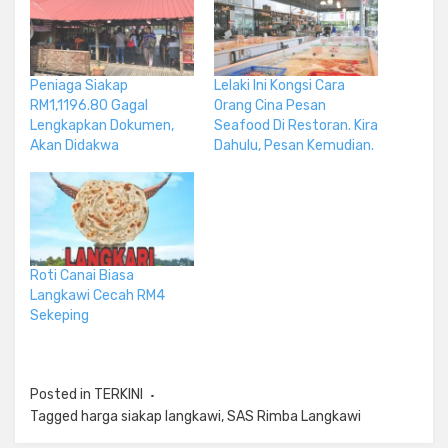
Peniaga Siakap
Lelaki Ini Kongsi Cara
RM1,1196.80 Gagal
Orang Cina Pesan
Lengkapkan Dokumen,
Seafood Di Restoran. Kira
Akan Didakwa
Dahulu, Pesan Kemudian.
Roti Canai Biasa
Langkawi Cecah RM4
Sekeping
Posted in
TERKINI
Tagged
harga siakap langkawi
,
SAS Rimba Langkawi