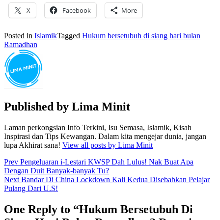
X
Facebook
More
Posted in
Islamik
Tagged
Hukum bersetubuh di siang hari bulan
Ramadhan
Published by
Lima Minit
Laman perkongsian Info Terkini, Isu Semasa, Islamik, Kisah
Inspirasi dan Tips Kewangan. Dalam kita mengejar dunia, jangan
lupa Akhirat sana!
View all posts by Lima Minit
Post
Prev
Pengeluaran i-Lestari KWSP Dah Lulus! Nak Buat Apa
Dengan Duit Banyak-banyak Tu?
navigation
Next
Bandar Di China Lockdown Kali Kedua Disebabkan Pelajar
Pulang Dari U.S!
One Reply to “Hukum Bersetubuh Di