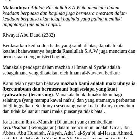
Maksudnya:
Adalah Rasulullah S.A.W itu mencium dalam
keadaan berpuasa dan baginda juga bermesra-mesraan dalam
keadaan berpuasa akan tetapi baginda yang paling memiliki
anggotanya (menahan nafsu).
Riwayat Abu Daud (2382)
Berdasarkan kedua-dua hadis yang sahih di atas, dapatlah kita
ketahui bahawasanya baginda Rasulullah S.A.W juga mencium dan
bermesraan dengan isteri baginda.
Manakala pendapat dalam mazhab al-Imam al-Syafie adalah
sebagaimana yang dikatakan oleh Imam al-Nawawi berikut:
Kami telah nyatakan bahawa
mazhab kami adalah makruhnya ia
(bercumbuan dan bermesraan) bagi sesiapa yang kuat
syahwatnya (teransang)
. Manakala tidak dimakruhkan bagi
selainnya (yang mampu kawal nafsu) dan yang utamanya perbuatan
ini ditinggalkan. Sekiranya seseorang yang kuat nafsunya mencium
dan tidak keluar air mani maka puasanya tidak batal.
Kata Imam Ibn al-Munzir: (Di antara) yang memberikan
ke
rukhsah
an (kelonggaran) dalam mencium ini adalah Umar, Ibn
Abbas, Abu Hurairah, A’isyah, Atha’, al-Sya’bi, al-Hasan, Ahmad,
serta Ishak. Manakala Sa’ad Ibn Abi Waqqas menganggap tiada