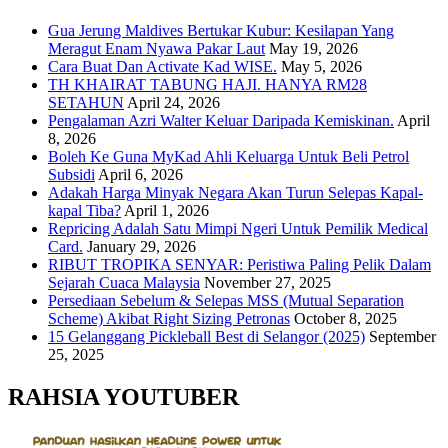
Gua Jerung Maldives Bertukar Kubur: Kesilapan Yang
Meragut Enam Nyawa Pakar Laut
May 19, 2026
Cara Buat Dan Activate Kad WISE.
May 5, 2026
TH KHAIRAT TABUNG HAJI. HANYA RM28
SETAHUN
April 24, 2026
Pengalaman Azri Walter Keluar Daripada Kemiskinan.
April
8, 2026
Boleh Ke Guna MyKad Ahli Keluarga Untuk Beli Petrol
Subsidi
April 6, 2026
Adakah Harga Minyak Negara Akan Turun Selepas Kapal-
kapal Tiba?
April 1, 2026
Repricing Adalah Satu Mimpi Ngeri Untuk Pemilik Medical
Card.
January 29, 2026
RIBUT TROPIKA SENYAR: Peristiwa Paling Pelik Dalam
Sejarah Cuaca Malaysia
November 27, 2025
Persediaan Sebelum & Selepas MSS (Mutual Separation
Scheme) Akibat Right Sizing Petronas
October 8, 2025
15 Gelanggang Pickleball Best di Selangor (2025)
September
25, 2025
RAHSIA YOUTUBER