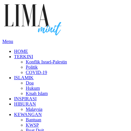
Skip
to
content
Menu
HOME
TERKINI
Konflik Israel-Palestin
Politik
COVID-19
ISLAMIK
Doa
Hukum
Kisah Islam
INSPIRASI
HIBURAN
Malaysia
KEWANGAN
Bantuan
KWSP
Buat Duit