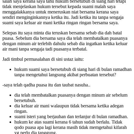
salah saya kerana saya tahu hukum bersetubuh di siang hari tetapi
tidak menjelaskan hukum tersebut kepada suami malah saya
menggalakkanya untuk meneruskan niat bersama kerana saya
sendiri menginginkannya ketika itu. Jadi ketika itu tanpa sengaja
suami saya keluar air mani ketika ringan ringan bersama saya.
Selepas itu saya minta dia teruskan bersama sebab dia dah batal
puasa. Sebelum dia bersama saya dia telah membatalkan puasanya
dengan minum air terlebih dahulu sebab dia ingatkan ketika keluar
air mani tanpa sengaja tadi puasanya terbatal.
Jadi timbul permasalahan di sini ustaz iaitu:
hukum suami saya bersetubuh di siang hari di bulan ramadhan
tanpa mengetahui langsung akibat perbuatan tersebut?
-saya telah qadha puasa itu dan taubat nasuha..
dia telah membatalkan puasanya dengan minum air sebelum
bersetubuh.
dia keluar air mani walaupun tidak bersama ketika adegan
ringan.
suami isteri yang berjauhan dan terlanjur di bulan ramadhan.
hukum ke atas suami kerana 6 tahun sudah berlalu. Tidak
qodo puasa apa lagi kerana masih tidak memgetahui kifarah
yg perlu dia tanggung.