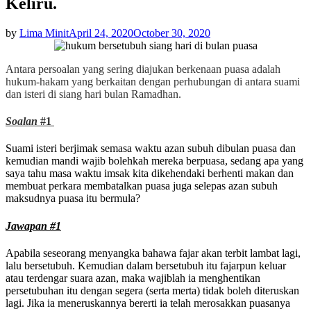
Keliru.
Posted
by
Lima Minit
April 24, 2020
October 30, 2020
on
Antara persoalan yang sering diajukan berkenaan puasa adalah
hukum-hakam yang berkaitan dengan perhubungan di antara suami
dan isteri di siang hari bulan Ramadhan.
Soalan
#1
Suami isteri berjimak semasa waktu azan subuh dibulan puasa dan
kemudian mandi wajib bolehkah mereka berpuasa, sedang apa yang
saya tahu masa waktu imsak kita dikehendaki berhenti makan dan
membuat perkara membatalkan puasa juga selepas azan subuh
maksudnya puasa itu bermula?
Jawapan #1
Apabila seseorang menyangka bahawa fajar akan terbit lambat lagi,
lalu bersetubuh. Kemudian dalam bersetubuh itu fajarpun keluar
atau terdengar suara azan, maka wajiblah ia menghentikan
persetubuhan itu dengan segera (serta merta) tidak boleh diteruskan
lagi. Jika ia meneruskannya bererti ia telah merosakkan puasanya