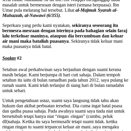
masalah untuk bermesraan dengan isteri (semasa berpuasa). Ibn
Umar pula melarang hal tersebut. Lihat
al-Majmuk Syarah al-
Muhazzab, al-Nawawi (6/355)
.
Seperkara yang perlu kami nyatakan,
sekiranya seseorang itu
bermesra-mesraan dengan isterinya pada bahagian selain faraj
lalu terkeluar maninya, ataupun dia bercumbuan dan keluar
air mani maka batallah puasanya
. Sekiranya tidak keluar mani
maka puasanya tidak batal.
Soalan
#2
Setahun awal perkahwinan saya berjauhan dengan suami kerana
masih belajar. Kami berjumpa di hari cuti sahaja. Dalam tempoh
setahun itu iaitu di bulan ramadhan pada tahun 2012, saya pulang ke
rumah suami. Kami telah terlanjur di siang hari di bulan ramadahn
untuk sehari.
Untuk pengetahuan ustaz, suami saya langsung tidak tahu akan
hukum dan akibat perbuatan tersebut. Dia cuma ingat batal puasa
dan qadha puasa sahaja. Pada awalnya suami saya tiada niat untuk
bersetubuh tetapi hanya niat “ringan -ringan” (cumbu, peluk
dll)sahaja. Ketika itu saya bermusafir tetapi suami tidak. ketika
ringan ringan tu suami terpancut keluar air mani..saya mengaku