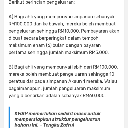
Berikut perincian pengeluaran:
A) Bagi ahli yang mempunyai simpanan sebanyak
RM100,000 dan ke bawah, mereka boleh membuat
pengeluaran sehingga RM10,000. Pembayaran akan
dibuat secara berperingkat dalam tempoh
maksimum enam (6) bulan dengan bayaran
pertama sehingga jumlah maksimum RM5,000.
B) Bagi ahli yang mempunyai lebih dari RM100,000,
mereka boleh membuat pengeluaran sehingga 10
peratus daripada simpanan Akaun 1 mereka. Walau
bagaimanapun, jumlah pengeluaran maksimum
yang dibenarkan adalah sebanyak RM60,000.
KWSP memerlukan sedikit masa untuk
mempersiapkan struktur pengeluaran
baharu ini. – Tengku Zafrul