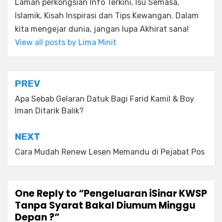
Laman perkongsian Info Terkini, Isu Semasa,
Islamik, Kisah Inspirasi dan Tips Kewangan. Dalam
kita mengejar dunia, jangan lupa Akhirat sana!
View all posts by Lima Minit
Post
PREV
navigation
Apa Sebab Gelaran Datuk Bagi Farid Kamil & Boy
Iman Ditarik Balik?
NEXT
Cara Mudah Renew Lesen Memandu di Pejabat Pos
One Reply to “Pengeluaran iSinar KWSP
Tanpa Syarat Bakal Diumum Minggu
Depan ?”