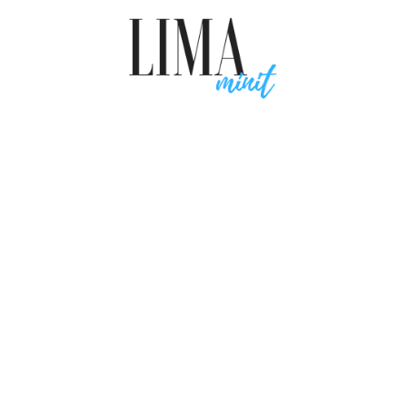
Skip
to
content