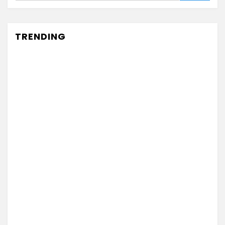
TRENDING