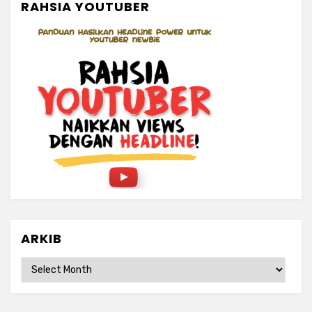
RAHSIA YOUTUBER
ARKIB
ARKIB