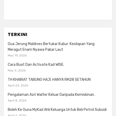
TERKINI
Gua Jerung Maldives Bertukar Kubur: Kesilapan Yang
Meragut Enam Nyawa Pakar Laut
May 19, 2026
Cara Buat Dan Activate Kad WISE.
May 5, 2026
TH KHAIRAT TABUNG HAJI. HANYA RM28 SETAHUN
April 24, 2026
Pengalaman Azri Walter Keluar Daripada Kemiskinan.
April 8, 2026
Boleh Ke Guna MyKad Ahli Keluarga Untuk Beli Petrol Subsidi
April 6, 2026