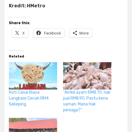
Kredit: HMetro
Share this:
X
Facebook
More
Related
Roti Canai Biasa
“Ambil ayam RM8.70. nak
Langkawi Cecah RM4
jual RM8.90. Pastu kena
Sekeping
saman. Mana Hak
peniaga?”