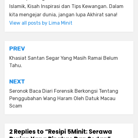
Islamik, Kisah Inspirasi dan Tips Kewangan. Dalam
kita mengejar dunia, jangan lupa Akhirat sana!
View all posts by Lima Minit
Post
PREV
navigation
Khasiat Santan Segar Yang Masih Ramai Belum
Tahu.
NEXT
Seronok Baca Diari Forensik Berkongsi Tentang
Penggubahan Wang Haram Oleh Datuk Macau
Scam
2 Replies to “Resipi 5Minit: Serawa