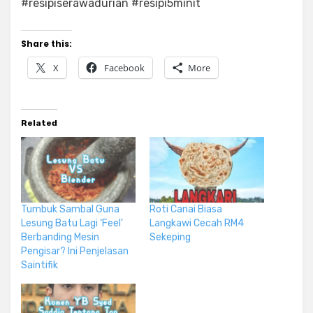
#resipiserawadurian #resipi5minit
Share this:
X
Facebook
More
Related
Tumbuk Sambal Guna
Roti Canai Biasa
Lesung Batu Lagi ‘Feel’
Langkawi Cecah RM4
Berbanding Mesin
Sekeping
Pengisar? Ini Penjelasan
Saintifik