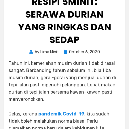
RESIPI 5MINIT:
SERAWA DURIAN
YANG RINGKAS DAN
SEDAP
Posted
by
Lima Minit
October 6, 2020
on
Tahun ini, kemeriahan musim durian tidak dirasai
sangat. Berbanding tahun sebelum ini, bila tiba
musim durian, gerai-gerai yang menjual durian di
tepi jalan pasti dipenuhi pelanggan. Lepak makan
durian di tepi jalan bersama kawan-kawan pasti
menyeronokkan.
Jelas, kerana
pandemik Covid-19
, kita sudah
tidak boleh melakukan norma biasa. Perlu
diamalkan norma baru dalam kehidupan kita