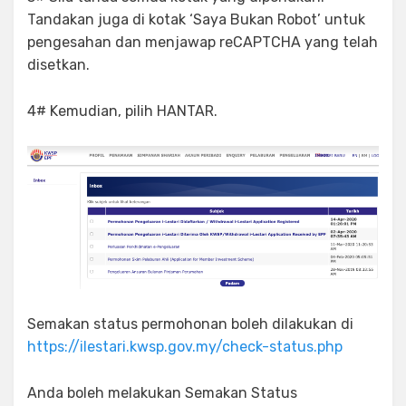
Tandakan juga di kotak ‘Saya Bukan Robot’ untuk
pengesahan dan menjawap reCAPTCHA yang telah
disetkan.
4# Kemudian, pilih HANTAR.
Semakan status permohonan boleh dilakukan di
https://ilestari.kwsp.gov.my/check-status.php
Anda boleh melakukan Semakan Status