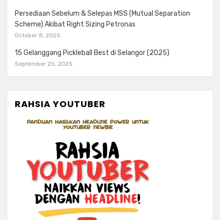
Persediaan Sebelum & Selepas MSS (Mutual Separation
Scheme) Akibat Right Sizing Petronas
October 8, 2025
15 Gelanggang Pickleball Best di Selangor (2025)
September 25, 2025
RAHSIA YOUTUBER