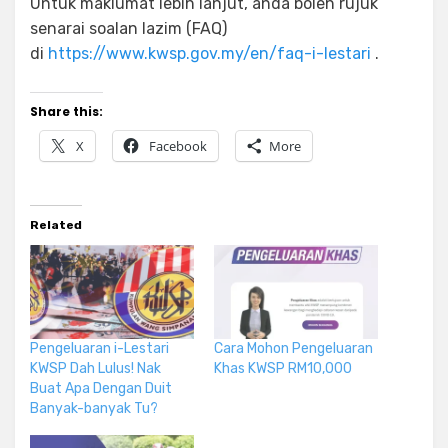
Untuk maklumat lebih lanjut, anda boleh rujuk
senarai soalan lazim (FAQ)
di
https://www.kwsp.gov.my/en/faq-i-lestari
.
Share this:
X
Facebook
More
Related
Pengeluaran i-Lestari
Cara Mohon Pengeluaran
KWSP Dah Lulus! Nak
Khas KWSP RM10,000
Buat Apa Dengan Duit
Banyak-banyak Tu?