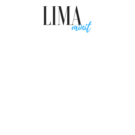
Skip
to
content