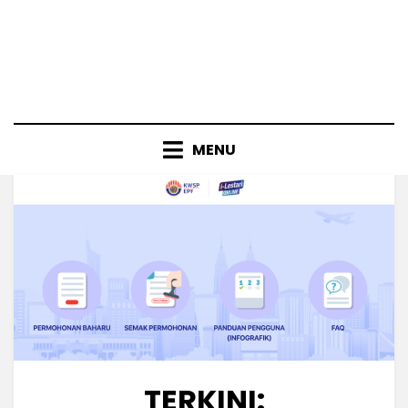
MENU
TERKINI: