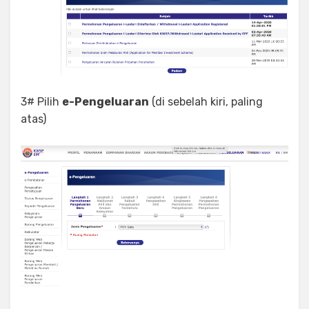
3# Pilih
e-Pengeluaran
(di sebelah kiri, paling
atas)